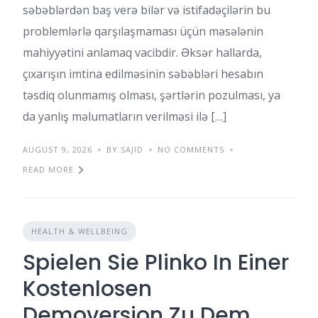
səbəblərdən baş verə bilər və istifadəçilərin bu
problemlərlə qarşılaşmaması üçün məsələnin
mahiyyətini anlamaq vacibdir. Əksər hallarda,
çıxarışın imtina edilməsinin səbəbləri hesabın
təsdiq olunmamış olması, şərtlərin pozulması, ya
da yanlış məlumatların verilməsi ilə […]
AUGUST 9, 2026
BY SAJID
NO COMMENTS
READ MORE
HEALTH & WELLBEING
Spielen Sie Plinko In Einer
Kostenlosen
Demoversion Zu Dem