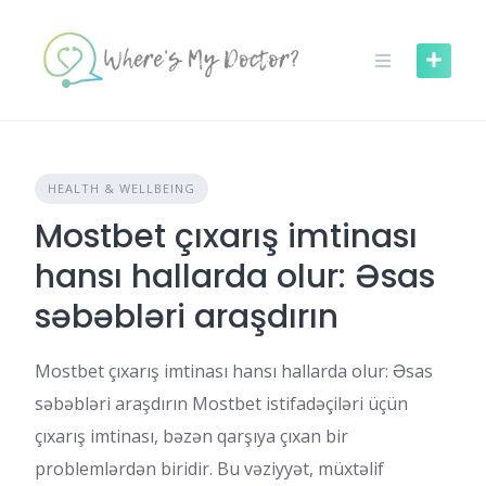
Skip
to
content
HEALTH & WELLBEING
Mostbet çıxarış imtinası
hansı hallarda olur: Əsas
səbəbləri araşdırın
Mostbet çıxarış imtinası hansı hallarda olur: Əsas
səbəbləri araşdırın Mostbet istifadəçiləri üçün
çıxarış imtinası, bəzən qarşıya çıxan bir
problemlərdən biridir. Bu vəziyyət, müxtəlif