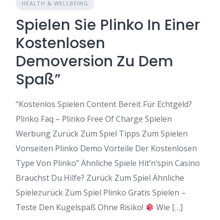
HEALTH & WELLBEING
Spielen Sie Plinko In Einer
Kostenlosen
Demoversion Zu Dem
Spaß”
“Kostenlos Spielen Content Bereit Für Echtgeld?
Plinko Faq – Plinko Free Of Charge Spielen
Werbung Zurück Zum Spiel Tipps Zum Spielen
Vonseiten Plinko Demo Vorteile Der Kostenlosen
Type Von Plinko” Ähnliche Spiele Hit’n’spin Casino
Brauchst Du Hilfe? Zurück Zum Spiel Ähnliche
Spielezurück Zum Spiel Plinko Gratis Spielen –
Teste Den Kugelspaß Ohne Risiko!
Wie […]