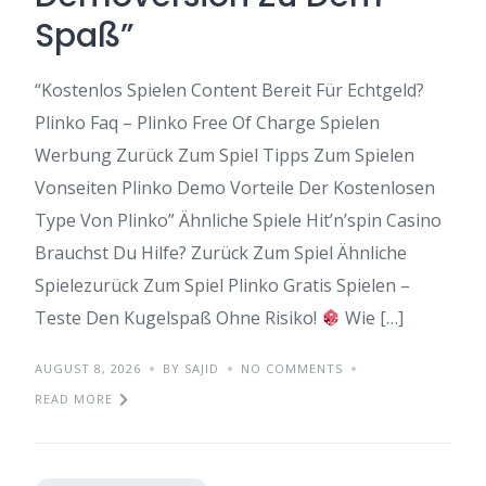
Spaß”
“Kostenlos Spielen Content Bereit Für Echtgeld?
Plinko Faq – Plinko Free Of Charge Spielen
Werbung Zurück Zum Spiel Tipps Zum Spielen
Vonseiten Plinko Demo Vorteile Der Kostenlosen
Type Von Plinko” Ähnliche Spiele Hit’n’spin Casino
Brauchst Du Hilfe? Zurück Zum Spiel Ähnliche
Spielezurück Zum Spiel Plinko Gratis Spielen –
Teste Den Kugelspaß Ohne Risiko!
Wie […]
AUGUST 8, 2026
BY SAJID
NO COMMENTS
READ MORE